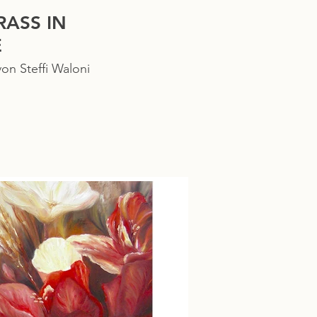
ASS IN
E
von Steffi Waloni